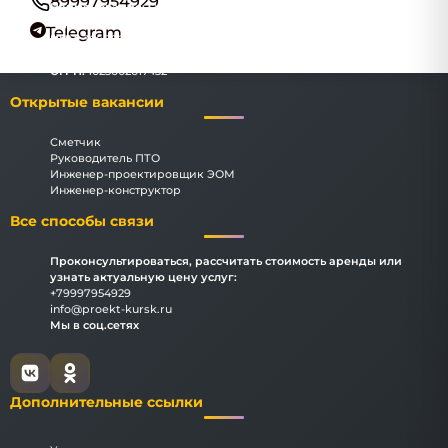
89997954929
Наименование:
ООО "КурскИнжПроект"
Адрес:
Курск, улица Ленина, 60А, офис 385
Telegram
ИНН:
3666069183
КПП:
366601001
ОГРН:
1023602617432
Открытые вакансии
Сметчик
Руководитель ПТО
Инженер-проектировщик ЭОМ
Инженер-конструктор
Все способы связи
Проконсультироваться, рассчитать стоимость аренды или
узнать актуальную цену услуг:
+79997954929
info@proekt-kursk.ru
Мы в соц.сетях
Дополнительные ссылки