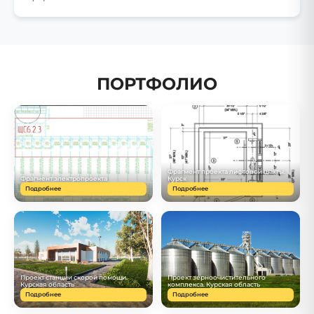
ПОРТФОЛИО
Фрагмент проекта лифтовой шахты.
Фрагмент электропроекта
Курск
Подробнее
Подробнее
Проект станции скорой помощи.
Проект зерноочистительного
Курская область
комплекса. Курская область
Подробнее
Подробнее