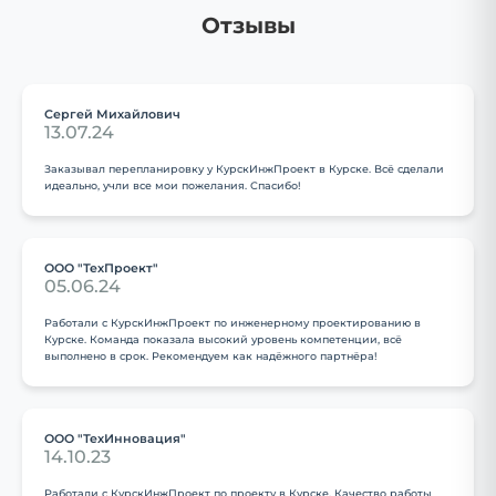
Отзывы
Сергей Михайлович
13.07.24
Заказывал перепланировку у КурскИнжПроект в Курске. Всё сделали
идеально, учли все мои пожелания. Спасибо!
ООО "ТехПроект"
05.06.24
Работали с КурскИнжПроект по инженерному проектированию в
Курске. Команда показала высокий уровень компетенции, всё
выполнено в срок. Рекомендуем как надёжного партнёра!
ООО "ТехИнновация"
14.10.23
Работали с КурскИнжПроект по проекту в Курске. Качество работы