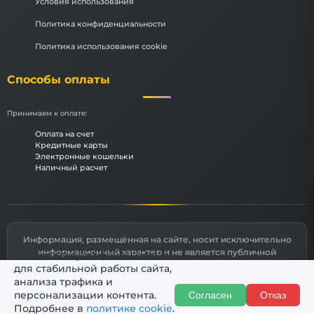
Условия использования
Политика конфиденциальности
Политика использования cookie
Способы оплаты
Принимаем к оплате:
Оплата на счет
Кредитные карты
Электронные кошельки
Наличный расчет
Информация, размещённая на сайте, носит исключительно
информационный характер и не является публичной
Мы используем файлы cookie
офертой, определяемой статьями 435 и 437 Гражданского
для стабильной работы сайта,
кодекса РФ.
анализа трафика и
персонализации контента.
Согласен
Отказ
© 2026 КурскИнжПроект
Подробнее в
политике cookie
.