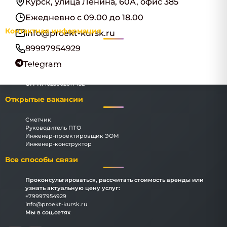
Курск, улица Ленина, 60А, офис 385
Ежедневно с 09.00 до 18.00
Контактная информация
info@proekt-kursk.ru
89997954929
Наименование:
ООО "КурскИнжПроект"
Адрес:
Курск, улица Ленина, 60А, офис 385
Telegram
ИНН:
3666069183
КПП:
366601001
ОГРН:
1023602617432
Открытые вакансии
Сметчик
Руководитель ПТО
Инженер-проектировщик ЭОМ
Инженер-конструктор
Все способы связи
Проконсультироваться, рассчитать стоимость аренды или
узнать актуальную цену услуг:
+79997954929
info@proekt-kursk.ru
Мы в соц.сетях