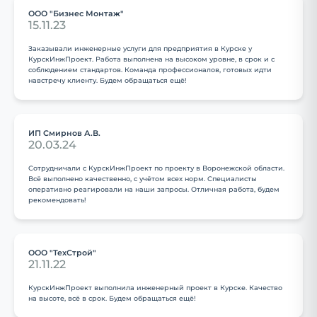
ООО "Бизнес Монтаж"
15.11.23
Заказывали инженерные услуги для предприятия в Курске у
КурскИнжПроект. Работа выполнена на высоком уровне, в срок и с
соблюдением стандартов. Команда профессионалов, готовых идти
навстречу клиенту. Будем обращаться ещё!
ИП Смирнов А.В.
20.03.24
Сотрудничали с КурскИнжПроект по проекту в Воронежской области.
Всё выполнено качественно, с учётом всех норм. Специалисты
оперативно реагировали на наши запросы. Отличная работа, будем
рекомендовать!
ООО "ТехСтрой"
21.11.22
КурскИнжПроект выполнила инженерный проект в Курске. Качество
на высоте, всё в срок. Будем обращаться ещё!