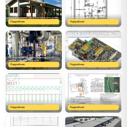
Визуализация проекта частного дома
Пример проекта частного дома
Подробнее
Подробнее
Реализация проекта инженерных
сетей. Курская область
3д Моделирование Курская область
Подробнее
Подробнее
Схема планировочной организации
Фрагмент электропроекта
Курск
Подробнее
Подробнее