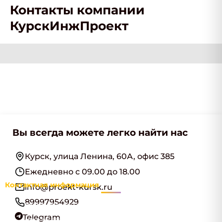
Контакты компании
КурскИнжПроект
Вы всегда можете легко найти нас
Курск, улица Ленина, 60А, офис 385
Ежедневно с 09.00 до 18.00
Контактная информация
info@proekt-kursk.ru
89997954929
Наименование:
ООО "КурскИнжПроект"
Адрес:
Курск, улица Ленина, 60А, офис 385
Telegram
ИНН:
3666069183