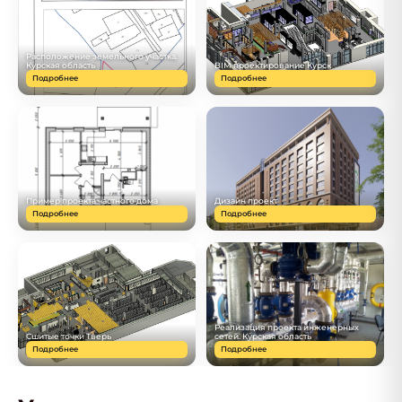
Расположение земельного участка.
Курская область
BIM проектирование Курск
Подробнее
Подробнее
Пример проекта частного дома
Дизайн проект
Подробнее
Подробнее
Реализация проекта инженерных
Сшитые точки Тверь
сетей. Курская область
Подробнее
Подробнее