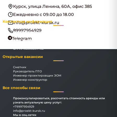
Курск, улица Ленина, 60А, офис 385
Ежедневно с 09.00 до 18.00
Контактная информация
info@proekt-kursk.ru
89997954929
Наименование:
ООО "КурскИнжПроект"
Адрес:
Курск, улица Ленина, 60А, офис 385
Telegram
ИНН:
3666069183
КПП:
366601001
ОГРН:
1023602617432
Открытые вакансии
Сметчик
Руководитель ПТО
Инженер-проектировщик ЭОМ
Инженер-конструктор
Все способы связи
Проконсультироваться, рассчитать стоимость аренды или
узнать актуальную цену услуг:
+79997954929
info@proekt-kursk.ru
Мы в соц.сетях