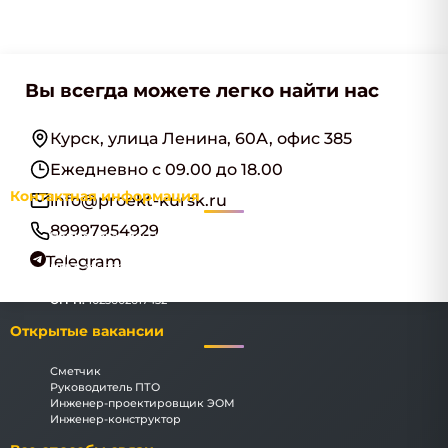
Вы всегда можете легко найти нас
Курск, улица Ленина, 60А, офис 385
Ежедневно с 09.00 до 18.00
Контактная информация
info@proekt-kursk.ru
89997954929
Наименование:
ООО "КурскИнжПроект"
Адрес:
Курск, улица Ленина, 60А, офис 385
Telegram
ИНН:
3666069183
КПП:
366601001
ОГРН:
1023602617432
Открытые вакансии
Сметчик
Руководитель ПТО
Инженер-проектировщик ЭОМ
Инженер-конструктор