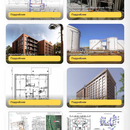
Проект кондиционирования и
Объемное исследование МКД.
вентиляции
Курская область
Подробнее
Подробнее
Проект нефтехранилища.
Архитектура. Курск
Новосибирск
Подробнее
Подробнее
Пример проекта частного дома
Дизайн проект
Подробнее
Подробнее