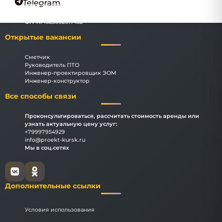
Telegram
ИНН:
3666069183
КПП:
366601001
ОГРН:
1023602617432
Открытые вакансии
Сметчик
Руководитель ПТО
Инженер-проектировщик ЭОМ
Инженер-конструктор
Все способы связи
Проконсультироваться, рассчитать стоимость аренды или
узнать актуальную цену услуг:
+79997954929
info@proekt-kursk.ru
Мы в соц.сетях
Дополнительные ссылки
Условия использования