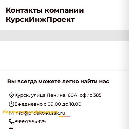
Контакты компании
КурскИнжПроект
Вы всегда можете легко найти нас
Курск, улица Ленина, 60А, офис 385
Ежедневно с 09.00 до 18.00
Контактная информация
info@proekt-kursk.ru
89997954929
Наименование:
ООО "КурскИнжПроект"
Адрес:
Курск, улица Ленина, 60А, офис 385