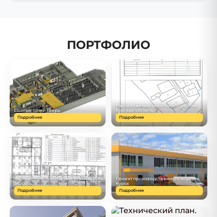
ПОРТФОЛИО
Расположение земельного участка.
Сшитые точки Тверь
Курская область
Подробнее
Подробнее
Экспликация помещения Курская
Проект производственного корпуса,
область
Курск
Подробнее
Подробнее