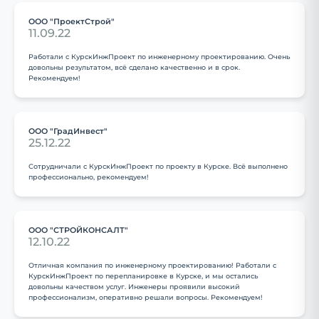
ООО "ПроектСтрой"
11.09.22
Работали с КурскИнжПроект по инженерному проектированию. Очень
довольны результатом, всё сделано качественно и в срок.
Рекомендуем!
ООО "ГрадИнвест"
25.12.22
Сотрудничали с КурскИнжПроект по проекту в Курске. Всё выполнено
профессионально, рекомендуем!
ООО "СТРОЙКОНСАЛТ"
12.10.22
Отличная компания по инженерному проектированию! Работали с
КурскИнжПроект по перепланировке в Курске, и мы остались
довольны качеством услуг. Инженеры проявили высокий
профессионализм, оперативно решали вопросы. Рекомендуем!