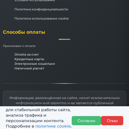
Условия использования
Политика конфиденциальности
Политика использования cookie
Способы оплаты
Принимаем к оплате:
Оплата на счет
Кредитные карты
Электронные кошельки
Наличный расчет
Информация, размещённая на сайте, носит исключительно
информационный характер и не является публичной
Мы используем файлы cookie
офертой, определяемой статьями 435 и 437 Гражданского
для стабильной работы сайта,
кодекса РФ.
анализа трафика и
персонализации контента.
Согласен
Отказ
© 2026 КурскИнжПроект
Подробнее в
политике cookie
.