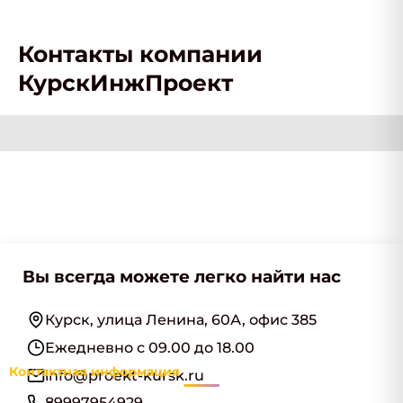
Контакты компании
КурскИнжПроект
Вы всегда можете легко найти нас
Курск, улица Ленина, 60А, офис 385
Ежедневно с 09.00 до 18.00
Контактная информация
info@proekt-kursk.ru
89997954929