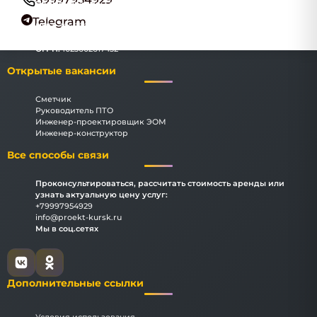
Наименование:
ООО "КурскИнжПроект"
Адрес:
Курск, улица Ленина, 60А, офис 385
Telegram
ИНН:
3666069183
КПП:
366601001
ОГРН:
1023602617432
Открытые вакансии
Сметчик
Руководитель ПТО
Инженер-проектировщик ЭОМ
Инженер-конструктор
Все способы связи
Проконсультироваться, рассчитать стоимость аренды или
узнать актуальную цену услуг:
+79997954929
info@proekt-kursk.ru
Мы в соц.сетях
Дополнительные ссылки