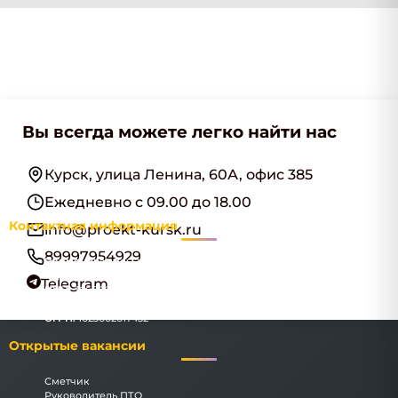
Вы всегда можете легко найти нас
Курск, улица Ленина, 60А, офис 385
Ежедневно с 09.00 до 18.00
Контактная информация
info@proekt-kursk.ru
89997954929
Наименование:
ООО "КурскИнжПроект"
Адрес:
Курск, улица Ленина, 60А, офис 385
Telegram
ИНН:
3666069183
КПП:
366601001
ОГРН:
1023602617432
Открытые вакансии
Сметчик
Руководитель ПТО