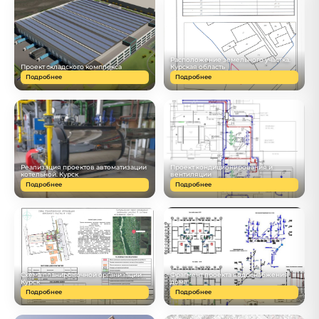
Расположение земельного участка.
Проект складского комплекса
Курская область
Подробнее
Подробнее
Реализация проектов автоматизации
Проект кондиционирования и
котельной. Курск
вентиляции
Подробнее
Подробнее
Схема планировочной организации
Фрагмент проекта водоснабжения
Курск
дома
Подробнее
Подробнее